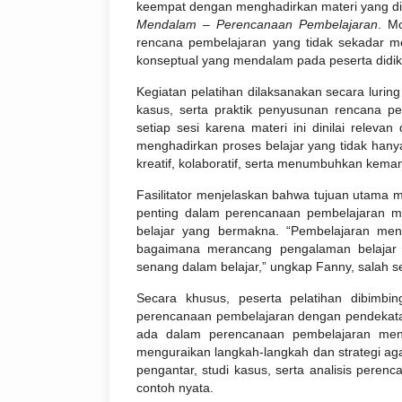
keempat dengan menghadirkan materi yang di
Mendalam – Perencanaan Pembelajaran
. M
rencana pembelajaran yang tidak sekadar m
konseptual yang mendalam pada peserta didik
Kegiatan pelatihan dilaksanakan secara luring
kasus, serta praktik penyusunan rencana p
setiap sesi karena materi ini dinilai releva
menghadirkan proses belajar yang tidak hanya
kreatif, kolaboratif, serta menumbuhkan keman
Fasilitator menjelaskan bahwa tujuan utama
penting dalam perencanaan pembelajaran 
belajar yang bermakna. “Pembelajaran men
bagaimana merancang pengalaman belajar y
senang dalam belajar,” ungkap Fanny, salah seo
Secara khusus, peserta pelatihan dibimbin
perencanaan pembelajaran dengan pendekat
ada dalam perencanaan pembelajaran men
menguraikan langkah-langkah dan strategi agar
pengantar, studi kasus, serta analisis peren
contoh nyata.