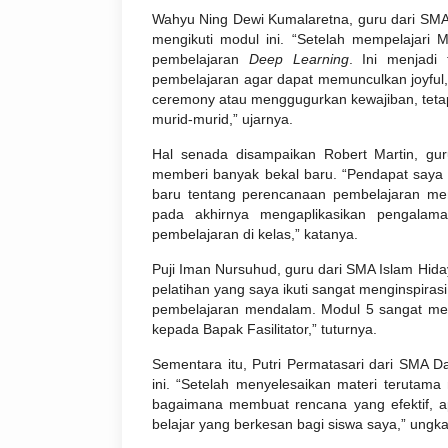
Wahyu Ning Dewi Kumalaretna, guru dari SMA
mengikuti modul ini. “Setelah mempelajar
pembelajaran
Deep Learning
. Ini menjadi 
pembelajaran agar dapat memunculkan joyful,
ceremony atau menggugurkan kewajiban, teta
murid-murid,” ujarnya.
Hal senada disampaikan Robert Martin, gur
memberi banyak bekal baru. “Pendapat saya 
baru tentang perencanaan pembelajaran men
pada akhirnya mengaplikasikan pengalam
pembelajaran di kelas,” katanya.
Puji Iman Nursuhud, guru dari SMA Islam Hidaya
pelatihan yang saya ikuti sangat menginspira
pembelajaran mendalam. Modul 5 sangat mem
kepada Bapak Fasilitator,” tuturnya.
Sementara itu, Putri Permatasari dari SMA D
ini. “Setelah menyelesaikan materi teruta
bagaimana membuat rencana yang efektif, a
belajar yang berkesan bagi siswa saya,” ungk