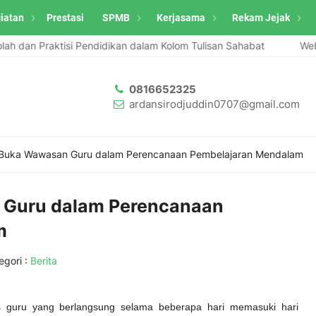
iatan
Prestasi
SPMB
Kerjasama
Rekam Jejak
 Praktisi Pendidikan dalam Kolom Tulisan Sahabat
Website Ard
0816652325
ardansirodjuddin0707@gmail.com
Buka Wawasan Guru dalam Perencanaan Pembelajaran Mendalam
 Guru dalam Perencanaan
m
egori :
Berita
s guru yang berlangsung selama beberapa hari memasuki hari