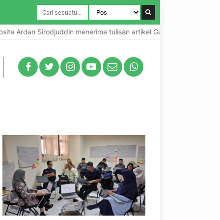
an Sirodjuddin menerima tulisan artikel Guru, Kepala Sekolah dan P