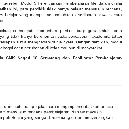
tersebut, Modul 5 Perencanaan Pembelajaran Mendalam dinilai
ihan ini, para pendidik tidak hanya belajar menyusun rencana,
oses belajar yang mampu menumbuhkan keterlibatan siswa secara
an.
sekaligus menjadi momentum penting bagi guru untuk terus
yang tidak hanya berorientasi pada pencapaian akademik, tetapi
kesiapan siswa menghadapi dunia nyata. Dengan demikian, modul
sebagai agen perubahan di kelas maupun di masyarakat.
ala SMK Negeri 10 Semarang dan Fasilitator Pembelajaran
t dan lebih memperjelas cara mengimplementasikan prinsip-
lam menyusun rencana pembelajaran, dan terimakasih
 dan pak Rohim yang sangat bersemangat dan menyenangkan