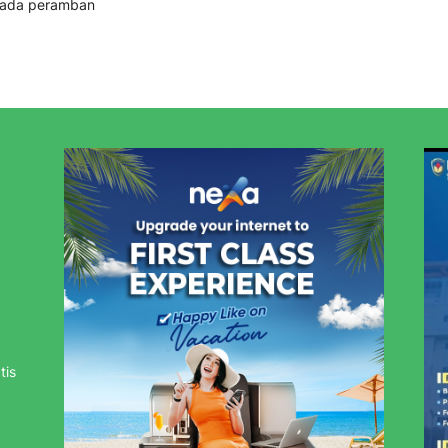
 pada peramban
tis