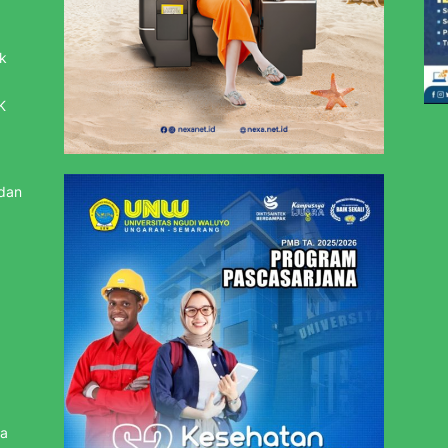
k
K
 dan
sa