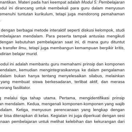
nantikan. Materi pada hari keempat adalah
Modul 5: Pembelajaran
odul ini dirancang untuk membekali para guru dalam menyusun
emenuhi tuntutan kurikulum, tetapi juga mendorong pemahaman
.
 dengan berbagai metode interaktif seperti diskusi kelompok, studi
embelajaran mendalam. Para peserta tampak antusias mengikuti
n dengan kebutuhan pembelajaran saat ini, di mana guru dituntut
 transfer ilmu, tetapi juga membangun kemampuan berpikir kritis,
dirian belajar murid.
 modul ini adalah membantu guru memahami prinsip dan komponen
mendalam, kemudian mengintegrasikannya ke dalam pengalaman
dalam bukan hanya tentang menyelesaikan silabus, melainkan
ang membuat siswa berkesadaran, terlibat aktif, dan merasa
rang fasilitator.
g melalui tiga tahap utama. Pertama, mengidentifikasi prinsip
an mendalam. Kedua, mengenali komponen-komponen yang wajib
dalam. Ketiga, menyusun perencanaan yang lengkap dengan
 bisa diterapkan di kelas. Kegiatan ini juga diperkuat dengan sesi
canaan pembelajaran untuk melihat kelebihan dan kekurangan dari