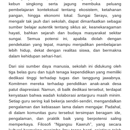
kebun singkong serta jagung membuka peluang
pembelajaran kontekstual tentang ekosistem, ketahanan
pangan, hingga ekonomi lokal. Sungai Serayu, yang
mengalir tak jauh dari sekolah, dapat dimanfaatkan sebagai
sumber belajar autentik tentang siklus air, keanekaragaman
hayati, bahkan sejarah dan budaya masyarakat sekitar
sungai. Semua potensi ini, apabila diolah dengan
pendekatan yang tepat, mampu menjadikan pembelajaran
lebih hidup, dekat dengan realitas siswa, dan bermakna
dalam kehidupan sehari-hari.
Dari sisi sumber daya manusia, sekolah ini didukung oleh
tiga belas guru dan tujuh tenaga kependidikan yang memiliki
dedikasi tinggi terhadap tugas dan tanggung jawabnya.
Komitmen mereka terhadap pendidikan anak-anak desa
patut diapresiasi. Namun, di balik dedikasi tersebut, terdapat
kenyataan bahwa wadah kolaborasi antarguru masih minim.
Setiap guru sering kali bekerja sendiri-sendiri, mengandalkan
pengalaman dan kebiasaan lama dalam mengajar. Padahal,
di dalam komunitas guru tersebut tersimpan beragam ide,
pengalaman, dan praktik baik yang berpotensi saling
memperkaya. Filosofi “Ngangsu Kawruh”, yang secara