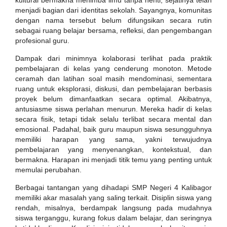
kultural bermakna menimba ilmu tanpa henti, sejatinya telah
menjadi bagian dari identitas sekolah. Sayangnya, komunitas
dengan nama tersebut belum difungsikan secara rutin
sebagai ruang belajar bersama, refleksi, dan pengembangan
profesional guru.
Dampak dari minimnya kolaborasi terlihat pada praktik
pembelajaran di kelas yang cenderung monoton. Metode
ceramah dan latihan soal masih mendominasi, sementara
ruang untuk eksplorasi, diskusi, dan pembelajaran berbasis
proyek belum dimanfaatkan secara optimal. Akibatnya,
antusiasme siswa perlahan menurun. Mereka hadir di kelas
secara fisik, tetapi tidak selalu terlibat secara mental dan
emosional. Padahal, baik guru maupun siswa sesungguhnya
memiliki harapan yang sama, yakni terwujudnya
pembelajaran yang menyenangkan, kontekstual, dan
bermakna. Harapan ini menjadi titik temu yang penting untuk
memulai perubahan.
Berbagai tantangan yang dihadapi SMP Negeri 4 Kalibagor
memiliki akar masalah yang saling terkait. Disiplin siswa yang
rendah, misalnya, berdampak langsung pada mudahnya
siswa terganggu, kurang fokus dalam belajar, dan seringnya