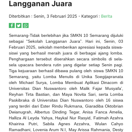
Langganan Juara
Diterbitkan :
Senin, 3 Februari 2025
- Kategori :
Berita
Semarang-
Tidak berlebihan jika SMKN 10 Semarang dijuluki
sebagai “Sekolah Langganan Juara”. Hari ini, Senin, 03
Februari 2025, sekolah memberikan apresiasi kepada siswa-
siswi yang berhasil meraih juara di berbagai ajang lomba.
Penghargaan tersebut diserahkan secara simbolis di sela-
sela upacara bendera rutin yang digelar setiap Senin pagi.
Tiga kejuaraan berhasil dibawa pulang oleh siswa SMKN 10
Semarang, yaitu Lomba Menulis di Unika Soegijapranata
oleh Michael Surya, Lomba Membuat Aplikasi Dinacom di
Universitas Dian Nuswantoro oleh Malik Fajar Musyafa’,
Reyhan Tirta Bastian, dan Maya Novita Sari, serta Lomba
Paskibraka di Universitas Dian Nuswantoro oleh 16 siswa
yang terdiri dari Ester Rindu Rukmana, Giaradiba Oktobrian
Dwianugrah, Albertus Dinding Tegar, Anisa Fanca Amelia,
Halliza Al Leyda Yahya, Haykal Nur Rasyid, Fatimah Azahra
Khairina Putri, Sabila Agnes Azzahra, Wulan Cahyo
Ramadhani, Lovenia Arum N.I, May Arissa Rahmania, Desty