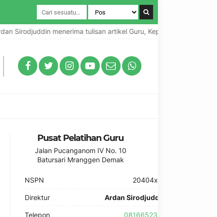
irodjuddin menerima tulisan artikel Guru, Kepala Sekolah dan Prakti
Pusat Pelatihan Guru
Jalan Pucanganom IV No. 10
Batursari Mranggen Demak
NSPN
20404xxx
Direktur
Ardan Sirodjuddin
Telepon
0816652325