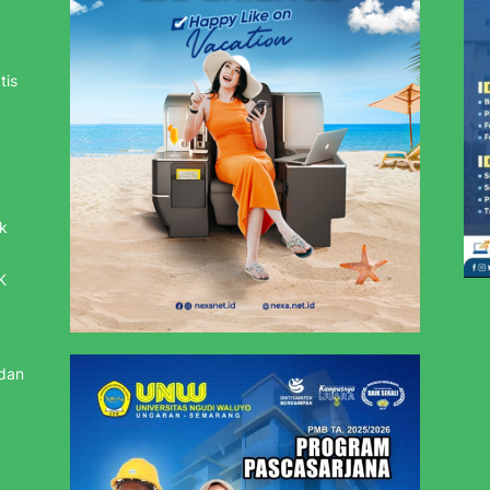
tis
k
K
 dan