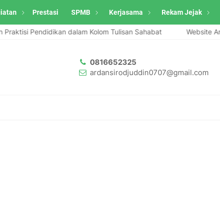
iatan
Prestasi
SPMB
Kerjasama
Rekam Jejak
ktisi Pendidikan dalam Kolom Tulisan Sahabat
Website Ardan S
0816652325
ardansirodjuddin0707@gmail.com