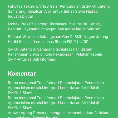
Fakultas Teknik UNNES Gelar Pengabdian di SMKN Jateng
Semarang, Kenalkan AIoT untuk Bekali Siswa Hadapi
Industri Digital
Monev PKG BK Dorong Diseminasi “7 Jurus BK Hebat”,
Perkuat Layanan Bimbingan dan Konseling di Sekolah
Perkuat Wawasan Kebangsaan Gen Z, SMK Negeri Jateng
Hadiri Seminar Lemhannas RI dan FISIP UNDIP
SMKN Jateng di Semarang Sosialisasikan Sistem
Penerimaan Siswa di Kota Pekalongan, Puluhan Kepala
SMP Antusias Gali Informasi
Komentar
Retno
mengenai
Transformasi Pembelajaran Pendidikan
Agama Islam melalui Integrasi Kecerdasan Artifisial di
SMKN 1 Slawi
Retno
mengenai
Transformasi Pembelajaran Pendidikan
Agama Islam melalui Integrasi Kecerdasan Artifisial di
SMKN 1 Slawi
Adhwa Ageng Prasetya
mengenai
Memanfaatkan AI dalam
pembelajaran Bahasa Inggris