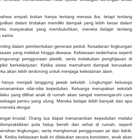
r bahwa empati bukan hanya tentang merasa iba, tetapi tentang
ujudkan dalam tindakan memiliki dampak yang lebih besar dalam
ntu masyarakat yang membutuhkan, mereka belajar tentang
a sama.
enting dalam pembentukan generasi peduli. Kesadaran lingkungan
biasaan yang melekat hingga dewasa. Kebiasaan sederhana seperti
ngurangi penggunaan plastik, serta melakukan penghijauan di
pikir berkelanjutan. Ketika siswa memahami dampak kerusakan
a akan lebih terdorong untuk menjaga kelestarian alam.
 hanya menjadi tanggung jawab sekolah. Lingkungan keluarga
nanamkan nilai-nilai kepedulian. Keluarga merupakan sekolah
rilaku yang dilihat anak di rumah akan sangat memengaruhi cara
sebagai peniru yang ulung. Mereka belajar lebih banyak dari apa
g mereka dengar.
 sangat krusial. Orang tua dapat menanamkan kepedulian melalui
Mempraktikkan pola hidup bersih dan sehat di rumah, seperti
rsihan lingkungan, serta menghemat penggunaan air dan listrik,
. Ketika kebiasaan baik ini dilakukan secara konsisten, anak akan