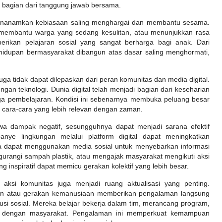
bagian dari tanggung jawab bersama.
 menanamkan kebiasaan saling menghargai dan membantu sesama.
 membantu warga yang sedang kesulitan, atau menunjukkan rasa
rikan pelajaran sosial yang sangat berharga bagi anak. Dari
hidupan bermasyarakat dibangun atas dasar saling menghormati,
ga tidak dapat dilepaskan dari peran komunitas dan media digital.
gan teknologi. Dunia digital telah menjadi bagian dari keseharian
gga pembelajaran. Kondisi ini sebenarnya membuka peluang besar
 cara-cara yang lebih relevan dengan zaman.
a dampak negatif, sesungguhnya dapat menjadi sarana efektif
mpanye lingkungan melalui platform digital dapat meningkatkan
da dapat menggunakan media sosial untuk menyebarkan informasi
urangi sampah plastik, atau mengajak masyarakat mengikuti aksi
inspiratif dapat memicu gerakan kolektif yang lebih besar.
m aksi komunitas juga menjadi ruang aktualisasi yang penting.
gan atau gerakan kemanusiaan memberikan pengalaman langsung
si sosial. Mereka belajar bekerja dalam tim, merancang program,
ksi dengan masyarakat. Pengalaman ini memperkuat kemampuan