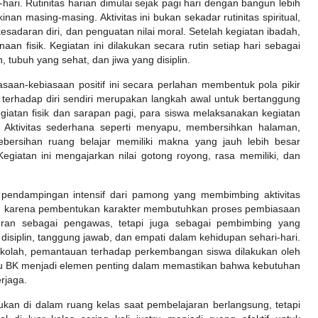
hari. Rutinitas harian dimulai sejak pagi hari dengan bangun lebih
an masing-masing. Aktivitas ini bukan sekadar rutinitas spiritual,
sadaran diri, dan penguatan nilai moral. Setelah kegiatan ibadah,
aan fisik. Kegiatan ini dilakukan secara rutin setiap hari sebagai
tubuh yang sehat, dan jiwa yang disiplin.
saan-kebiasaan positif ini secara perlahan membentuk pola pikir
terhadap diri sendiri merupakan langkah awal untuk bertanggung
egiatan fisik dan sarapan pagi, para siswa melaksanakan kegiatan
 Aktivitas sederhana seperti menyapu, membersihkan halaman,
ebersihan ruang belajar memiliki makna yang jauh lebih besar
egiatan ini mengajarkan nilai gotong royong, rasa memiliki, dan
pendampingan intensif dari pamong yang membimbing aktivitas
ng karena pembentukan karakter membutuhkan proses pembiasaan
eran sebagai pengawas, tetapi juga sebagai pembimbing yang
siplin, tanggung jawab, dan empati dalam kehidupan sehari-hari.
 sekolah, pemantauan terhadap perkembangan siswa dilakukan oleh
ru BK menjadi elemen penting dalam memastikan bahwa kebutuhan
erjaga.
ukan di dalam ruang kelas saat pembelajaran berlangsung, tetapi