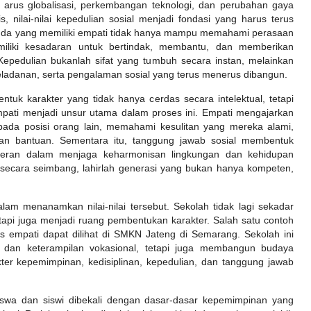
 arus globalisasi, perkembangan teknologi, dan perubahan gaya
s, nilai-nilai kepedulian sosial menjadi fondasi yang harus terus
 muda yang memiliki empati tidak hanya mampu memahami perasaan
miliki kesadaran untuk bertindak, membantu, dan memberikan
 Kepedulian bukanlah sifat yang tumbuh secara instan, melainkan
teladanan, serta pengalaman sosial yang terus menerus dibangun.
uk karakter yang tidak hanya cerdas secara intelektual, tetapi
mpati menjadi unsur utama dalam proses ini. Empati mengajarkan
da posisi orang lain, memahami kesulitan yang mereka alami,
an bantuan. Sementara itu, tanggung jawab sosial membentuk
 peran dalam menjaga keharmonisan lingkungan dan kehidupan
h secara seimbang, lahirlah generasi yang bukan hanya kompeten,
alam menanamkan nilai-nilai tersebut. Sekolah tidak lagi sekadar
tapi juga menjadi ruang pembentukan karakter. Salah satu contoh
s empati dapat dilihat di SMKN Jateng di Semarang. Sekolah ini
 dan keterampilan vokasional, tetapi juga membangun budaya
er kepemimpinan, kedisiplinan, kepedulian, dan tanggung jawab
iswa dan siswi dibekali dengan dasar-dasar kepemimpinan yang