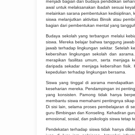
menjadi bagian dari budaya pendidikan sehari-
awal untuk melaksanakan ibadah sesuai keyakin
melainkan sarana pembentukan kedisiplinan, ke
siswa melanjutkan aktivitas Binsik atau pembin
bagian dari pembentukan mental yang tangguh, 
Budaya sekolah yang terbangun melalui kebia
siswa. Mereka belajar bahwa tanggung jawab 
jawab terhadap lingkungan sekitar. Setelah k
kebersihan lingkungan sekolah dan asrama.
merapikan fasilitas umum, serta menjaga k
daripada sekadar menjaga kebersihan fisik. K
kepedulian terhadap lingkungan bersama.
Siswa yang tinggal di asrama mendapatkan 
keseharian mereka. Pendampingan ini penti
yang konsisten. Pamong tidak hanya berp
membantu siswa memahami pentingnya sikap di
Di sisi lain, selama proses pembelajaran di
guru Bimbingan dan Konseling. Kehadiran gu
emosional, sosial, dan psikologis siswa tetap t
Pendekatan terhadap siswa tidak hanya dilak