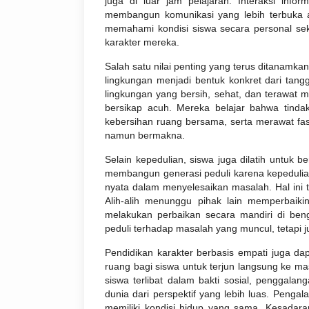
juga di luar jam pelajaran. Interaksi inform
membangun komunikasi yang lebih terbuka an
memahami kondisi siswa secara personal se
karakter mereka.
Salah satu nilai penting yang terus ditanamk
lingkungan menjadi bentuk konkret dari tangg
lingkungan yang bersih, sehat, dan terawat
bersikap acuh. Mereka belajar bahwa tind
kebersihan ruang bersama, serta merawat fas
namun bermakna.
Selain kepedulian, siswa juga dilatih untuk be
membangun generasi peduli karena kepedulian 
nyata dalam menyelesaikan masalah. Hal ini t
Alih-alih menunggu pihak lain memperbaiki
melakukan perbaikan secara mandiri di ben
peduli terhadap masalah yang muncul, tetapi j
Pendidikan karakter berbasis empati juga dap
ruang bagi siswa untuk terjun langsung ke m
siswa terlibat dalam bakti sosial, penggala
dunia dari perspektif yang lebih luas. Pe
memiliki kondisi hidup yang sama. Kesadar