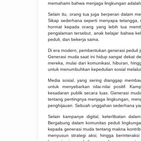
memahami bahwa menjaga lingkungan adalah 
Selain itu, orang tua juga berperan dalam
Sikap sederhana seperti menyapa tetangga,
hormat kepada orang yang lebih tua membe
pengalaman tersebut, anak belajar bahwa ke
peduli, dan bekerja sama.
Di era modern, pembentukan generasi peduli ju
Generasi muda saat ini hidup sangat dekat den
mereka, mulai dari komunikasi, hiburan, hin
untuk menumbuhkan kepedulian sosial melalui
Media sosial, yang sering dianggap membaw
untuk menyebarkan nilai-nilai positif. Ka
kesadaran publik secara luas. Generasi mu
tentang pentingnya menjaga lingkungan, meng
penghijauan. Sebuah unggahan sederhana yang 
Selain kampanye digital, keterlibatan dala
Bergabung dalam komunitas peduli lingkun
kepada generasi muda tentang makna kontribu
menyusun strategi aksi, hingga berintera