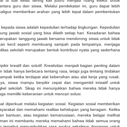
al di luar kelas sering kali justru menjadi ruang efektif untuk
tara guru dan siswa. Melalui pendekatan ini, guru dapat lebih
kaligus memberikan arahan yang lebih tepat dalam pembentukan
an kepada siswa adalah kepedulian terhadap lingkungan. Kepedulian
ung jawab sosial yang bisa dilatih setiap hari. Kesadaran bahwa
 merupakan tanggung jawab bersama mendorong siswa untuk tidak
akan kecil seperti membuang sampah pada tempatnya, menjaga
ilitas sekolah merupakan bentuk kontribusi nyata yang sederhana
rpikir kreatif dan solutif. Kreativitas menjadi bagian penting dalam
tidak hanya berbicara tentang rasa, tetapi juga tentang tindakan
ampak ketika terdapat alat kebersihan atau alat kerja yang rusak.
nya, siswa mampu berpikir cepat dan mengambil inisiatif untuk
gkel sekolah. Sikap ini menunjukkan bahwa mereka tidak hanya
uga memiliki keberanian untuk mencari solusi.
at diperkuat melalui kegiatan sosial. Kegiatan sosial memberikan
asyarakat dan memahami realitas kehidupan yang beragam. Ketika
ngan bantuan, atau kegiatan kemanusiaan, mereka belajar melihat
ngalaman ini membantu mereka memahami bahwa tidak semua orang
an tersebut menumbuhkan rasa syukur sekaligus dorongan untuk