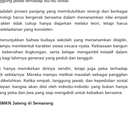
ung jawab terhadap isu-isu sosial.
adalah proses panjang yang membutuhkan sinergi dari berbagai
eknologi harus bergerak bersama dalam menanamkan nilai empati
akter tidak cukup hanya diajarkan melalui teori, tetapi harus
keteladanan yang konsisten.
enunjukkan bahwa budaya sekolah yang menanamkan disiplin,
 mampu membentuk karakter siswa secara nyata. Kebiasaan bangun
kebersihan lingkungan, serta belajar mengambil inisiatif dalam
bagi lahirnya generasi yang peduli dan tangguh.
k hanya memikirkan dirinya sendiri, tetapi juga peka terhadap
 di sekitarnya. Mereka mampu melihat masalah sebagai panggilan
dikeluhkan. Ketika empati, tanggung jawab, dan kepedulian sosial
epan bangsa akan diisi oleh individu-individu yang bukan hanya
i yang peka dan jiwa yang siap mengabdi untuk kebaikan bersama.
K SMKN Jateng di Semarang