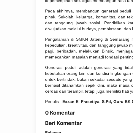
kepemimpinan sekaligus membangun rasa tangg
Pada akhirnya, membangun generasi peduli 
pihak. Sekolah, keluarga, komunitas, dan t
dan tanggung jawab sosial. Pendidikan kar
diwujudkan melalui budaya, pembiasaan, dan 
Pengalaman di SMKN Jateng di Semarang m
kepedulian, kreativitas, dan tanggung jawab
pagi, beribadah, melakukan Binsik, menjaga 
memecahkan masalah menjadi fondasi penting 
Generasi peduli adalah generasi yang tida
kebutuhan orang lain dan kondisi lingkungan
untuk bertindak, bukan sekadar sesuatu yang 
berhasil ditanamkan sejak dini, maka masa d
cerdas dan terampil, tetapi juga memiliki hat
Penulis :
Exzan El Prasetiya, S.Pd, Guru B
0 Komentar
Beri Komentar
Balasan