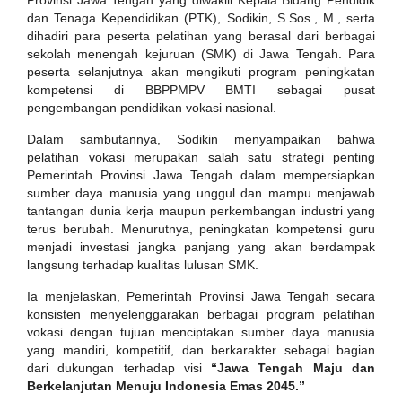
Provinsi Jawa Tengah yang diwakili Kepala Bidang Pendidik
dan Tenaga Kependidikan (PTK), Sodikin, S.Sos., M., serta
dihadiri para peserta pelatihan yang berasal dari berbagai
sekolah menengah kejuruan (SMK) di Jawa Tengah. Para
peserta selanjutnya akan mengikuti program peningkatan
kompetensi di BBPPMPV BMTI sebagai pusat
pengembangan pendidikan vokasi nasional.
Dalam sambutannya, Sodikin menyampaikan bahwa
pelatihan vokasi merupakan salah satu strategi penting
Pemerintah Provinsi Jawa Tengah dalam mempersiapkan
sumber daya manusia yang unggul dan mampu menjawab
tantangan dunia kerja maupun perkembangan industri yang
terus berubah. Menurutnya, peningkatan kompetensi guru
menjadi investasi jangka panjang yang akan berdampak
langsung terhadap kualitas lulusan SMK.
Ia menjelaskan, Pemerintah Provinsi Jawa Tengah secara
konsisten menyelenggarakan berbagai program pelatihan
vokasi dengan tujuan menciptakan sumber daya manusia
yang mandiri, kompetitif, dan berkarakter sebagai bagian
dari dukungan terhadap visi
“Jawa Tengah Maju dan
Berkelanjutan Menuju Indonesia Emas 2045.”