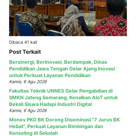
Dibaca 41 kali
Post Terkait
Bersinergi, Berinovasi, Berdampak, Dinas
Pendidikan Jawa Tengah Gelar Ajang Inovasi
untuk Perkuat Layanan Pendidikan
Kamis, 6 Agu 2026
Fakultas Teknik UNNES Gelar Pengabdian di
SMKN Jateng Semarang, Kenalkan AIoT untuk
Bekali Siswa Hadapi Industri Digital
Kamis, 6 Agu 2026
Monev PKG BK Dorong Diseminasi “7 Jurus BK
Hebat”, Perkuat Layanan Bimbingan dan
Konseling di Sekolah