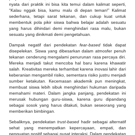
nyata dari praktik ini bisa kita temui dalam kalimat seperti,
“Kalau nggak bisa, kamu malu di depan teman!” Kalimat
sederhana, tetapi sarat tekanan, dan cukup kuat untuk
membentuk pola pikir siswa bahwa belajar adalah sesuatu
yang harus dihindari demi menghindari rasa malu, bukan
sesuatu yang dinikmati demi pengetahuan.
Dampak negatif dari pendekatan
fear-based
tidak dapat
disepelekan. Siswa yang dibesarkan dalam atmosfer penuh
tekanan cenderung mengalami penurunan rasa percaya diri.
Mereka menjadi takut mencoba hal baru karena khawatir
salah. Kreativitas mereka terhambat karena inovasi lahir dari
keberanian mengambil risiko, sementara risiko justru menjadi
sumber ketakutan. Kecemasan akademik pun meningkat,
membuat siswa lebih sibuk menghindari hukuman daripada
memahami materi. Dalam jangka panjang, pendekatan ini
merusak hubungan guru-siswa, karena guru dipandang
sebagai sosok yang harus ditakuti, bukan seseorang yang
memberikan bimbingan.
Sebaliknya, pendekatan
trust-based
hadir sebagai alternatif
sehat yang menempatkan kepercayaan, empati, dan
penguatan positif sebagai pusat interaksi. Dalam pendekatan