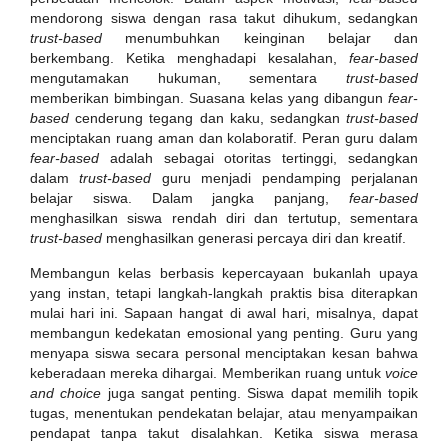
mendorong siswa dengan rasa takut dihukum, sedangkan
trust-based
menumbuhkan keinginan belajar dan
berkembang. Ketika menghadapi kesalahan,
fear-based
mengutamakan hukuman, sementara
trust-based
memberikan bimbingan. Suasana kelas yang dibangun
fear-
based
cenderung tegang dan kaku, sedangkan
trust-based
menciptakan ruang aman dan kolaboratif. Peran guru dalam
fear-based
adalah sebagai otoritas tertinggi, sedangkan
dalam
trust-based
guru menjadi pendamping perjalanan
belajar siswa. Dalam jangka panjang,
fear-based
menghasilkan siswa rendah diri dan tertutup, sementara
trust-based
menghasilkan generasi percaya diri dan kreatif.
Membangun kelas berbasis kepercayaan bukanlah upaya
yang instan, tetapi langkah-langkah praktis bisa diterapkan
mulai hari ini. Sapaan hangat di awal hari, misalnya, dapat
membangun kedekatan emosional yang penting. Guru yang
menyapa siswa secara personal menciptakan kesan bahwa
keberadaan mereka dihargai. Memberikan ruang untuk
voice
and choice
juga sangat penting. Siswa dapat memilih topik
tugas, menentukan pendekatan belajar, atau menyampaikan
pendapat tanpa takut disalahkan. Ketika siswa merasa