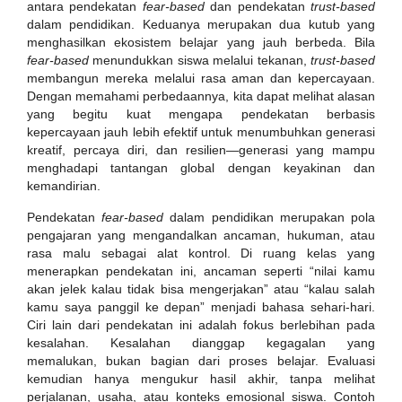
antara pendekatan
fear-based
dan pendekatan
trust-based
dalam pendidikan. Keduanya merupakan dua kutub yang
menghasilkan ekosistem belajar yang jauh berbeda. Bila
fear-based
menundukkan siswa melalui tekanan,
trust-based
membangun mereka melalui rasa aman dan kepercayaan.
Dengan memahami perbedaannya, kita dapat melihat alasan
yang begitu kuat mengapa pendekatan berbasis
kepercayaan jauh lebih efektif untuk menumbuhkan generasi
kreatif, percaya diri, dan resilien—generasi yang mampu
menghadapi tantangan global dengan keyakinan dan
kemandirian.
Pendekatan
fear-based
dalam pendidikan merupakan pola
pengajaran yang mengandalkan ancaman, hukuman, atau
rasa malu sebagai alat kontrol. Di ruang kelas yang
menerapkan pendekatan ini, ancaman seperti “nilai kamu
akan jelek kalau tidak bisa mengerjakan” atau “kalau salah
kamu saya panggil ke depan” menjadi bahasa sehari-hari.
Ciri lain dari pendekatan ini adalah fokus berlebihan pada
kesalahan. Kesalahan dianggap kegagalan yang
memalukan, bukan bagian dari proses belajar. Evaluasi
kemudian hanya mengukur hasil akhir, tanpa melihat
perjalanan, usaha, atau konteks emosional siswa. Contoh