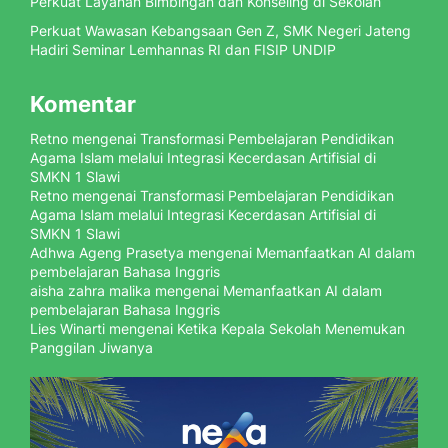
Perkuat Layanan Bimbingan dan Konseling di Sekolah
Perkuat Wawasan Kebangsaan Gen Z, SMK Negeri Jateng
Hadiri Seminar Lemhannas RI dan FISIP UNDIP
Komentar
Retno
mengenai
Transformasi Pembelajaran Pendidikan
Agama Islam melalui Integrasi Kecerdasan Artifisial di
SMKN 1 Slawi
Retno
mengenai
Transformasi Pembelajaran Pendidikan
Agama Islam melalui Integrasi Kecerdasan Artifisial di
SMKN 1 Slawi
Adhwa Ageng Prasetya
mengenai
Memanfaatkan AI dalam
pembelajaran Bahasa Inggris
aisha zahra malika
mengenai
Memanfaatkan AI dalam
pembelajaran Bahasa Inggris
Lies Winarti
mengenai
Ketika Kepala Sekolah Menemukan
Panggilan Jiwanya