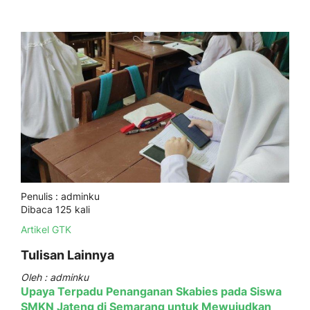
Penulis : adminku
Dibaca 125 kali
Artikel GTK
Tulisan Lainnya
Oleh : adminku
Upaya Terpadu Penanganan Skabies pada Siswa
SMKN Jateng di Semarang untuk Mewujudkan