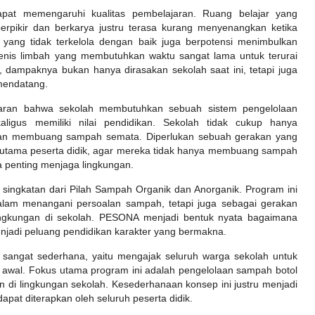
apat memengaruhi kualitas pembelajaran. Ruang belajar yang
rpikir dan berkarya justru terasa kurang menyenangkan ketika
k yang tidak terkelola dengan baik juga berpotensi menimbulkan
jenis limbah yang membutuhkan waktu sangat lama untuk terurai
, dampaknya bukan hanya dirasakan sekolah saat ini, tetapi juga
mendatang.
adaran bahwa sekolah membutuhkan sebuah sistem pengelolaan
ligus memiliki nilai pendidikan. Sekolah tidak cukup hanya
ran membuang sampah semata. Diperlukan sebuah gerakan yang
rutama peserta didik, agar mereka tidak hanya membuang sampah
 penting menjaga lingkungan.
 singkatan dari Pilah Sampah Organik dan Anorganik. Program ini
dalam menangani persoalan sampah, tetapi juga sebagai gerakan
ingkungan di sekolah. PESONA menjadi bentuk nyata bagaimana
jadi peluang pendidikan karakter yang bermakna.
angat sederhana, yaitu mengajak seluruh warga sekolah untuk
 awal. Fokus utama program ini adalah pengelolaan sampah botol
n di lingkungan sekolah. Kesederhanaan konsep ini justru menjadi
at diterapkan oleh seluruh peserta didik.