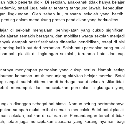
an hidup peserta didik. Di sekolah, anak-anak tidak hanya belajar
demik, tetapi juga belajar tentang tanggung jawab, kepedulian,
gan lingkungan. Oleh sebab itu, suasana sekolah yang bersih,
n penting dalam mendukung proses pendidikan yang berkualitas.
elajar di sekolah mengalami peningkatan yang cukup signifikan.
mbelajaran semakin beragam, dan mobilitas warga sekolah menjadi
yak dampak positif terhadap dinamika pendidikan, tetapi di sisi
sering kali luput dari perhatian. Salah satu persoalan yang mulai
ampah plastik di lingkungan sekolah, terutama botol dan cup
benarnya menyimpan persoalan yang cukup serius. Hampir setiap
inuman kemasan untuk menunjang aktivitas belajar mereka. Botol
ng sangat mudah ditemukan di berbagai sudut sekolah. Jika tidak
sebut menumpuk dan menciptakan persoalan lingkungan yang
ungkin dianggap sebagai hal biasa. Namun seiring bertambahnya
mpukan sampah mulai terlihat semakin mencolok. Botol-botol plastik
taman sekolah, bahkan di saluran air. Pemandangan tersebut tidak
lah, tetapi juga menciptakan suasana yang kurang nyaman bagi