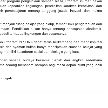
dar program pengelolaan sampah biasa. Program ini merupakan
an kepedulian lingkungan, pendidikan karakter, kreativitas, dan
ahir pembelajaran tentang tanggung jawab, inovasi, dan makna
 menjadi ruang belajar yang hidup, tempat ilmu pengetahuan dan
samaan. Pendidikan bukan hanya tentang pencapaian akademik,
peduli terhadap lingkungan dan sesamanya.
kan Program PESONA dapat terus berkembang dan menginspirasi
ersih dan nyaman bukan hanya menciptakan suasana belajar yang
ng memiliki kesadaran sosial dan ekologis yang kuat.
kungan sebagai budaya bersama. Sebab dari langkah sederhana
kita sedang menanam harapan bagi masa depan bumi yang lebih
Cilongok