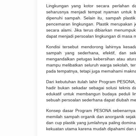
Lingkungan yang kotor secara perlahan d
seharusnya menjadi tempat nyaman untuk be
dipenuhi sampah. Selain itu, sampah plasti
pencemaran lingkungan. Plastik merupakan 
secara alami. Jika terus dibiarkan menumpuk
dapat menjadi persoalan lingkungan di masa 
Kondisi tersebut mendorong lahirnya kes
sampah yang sederhana, efektif, dan seka
mengandalkan petugas kebersihan atau atu
mampu melibatkan seluruh warga sekolah, te
pada tempatnya, tetapi juga memahami makna
Dari kebutuhan itulah lahir Program PESONA,
hadir bukan sekadar sebagai solusi teknis 
edukatif untuk membangun budaya peduli l
sebuah persoalan sederhana dapat diubah men
Konsep dasar Program PESONA sebenarnya s
memilah sampah organik dan anorganik sejak
dan cup plastik yang jumlahnya paling domina
kekuatan utama karena mudah dipahami dan dap