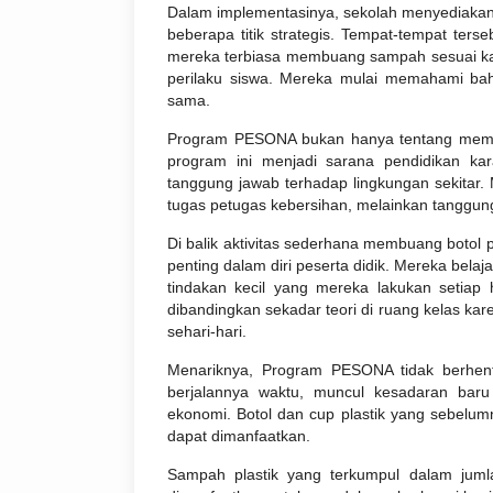
Dalam implementasinya, sekolah menyediakan
beberapa titik strategis. Tempat-tempat ters
mereka terbiasa membuang sampah sesuai kat
perilaku siswa. Mereka mulai memahami ba
sama.
Program PESONA bukan hanya tentang memind
program ini menjadi sarana pendidikan kara
tanggung jawab terhadap lingkungan sekita
tugas petugas kebersihan, melainkan tanggun
Di balik aktivitas sederhana membuang botol p
penting dalam diri peserta didik. Mereka bela
tindakan kecil yang mereka lakukan setiap h
dibandingkan sekadar teori di ruang kelas ka
sehari-hari.
Menariknya, Program PESONA tidak berhent
berjalannya waktu, muncul kesadaran baru 
ekonomi. Botol dan cup plastik yang sebelu
dapat dimanfaatkan.
Sampah plastik yang terkumpul dalam jumla