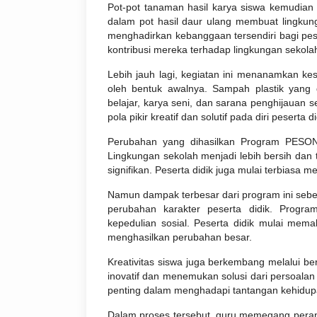
Pot-pot tanaman hasil karya siswa kemudian 
dalam pot hasil daur ulang membuat lingkun
menghadirkan kebanggaan tersendiri bagi pese
kontribusi mereka terhadap lingkungan sekola
Lebih jauh lagi, kegiatan ini menanamkan kes
oleh bentuk awalnya. Sampah plastik yang 
belajar, karya seni, dan sarana penghijauan
pola pikir kreatif dan solutif pada diri peserta di
Perubahan yang dihasilkan Program PESONA 
Lingkungan sekolah menjadi lebih bersih dan 
signifikan. Peserta didik juga mulai terbiasa 
Namun dampak terbesar dari program ini seb
perubahan karakter peserta didik. Prog
kepedulian sosial. Peserta didik mulai me
menghasilkan perubahan besar.
Kreativitas siswa juga berkembang melalui ber
inovatif dan menemukan solusi dari persoalan
penting dalam menghadapi tantangan kehidup
Dalam proses tersebut, guru memegang peran 