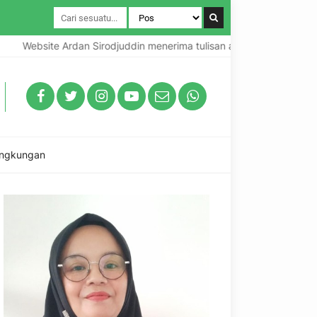
site Ardan Sirodjuddin menerima tulisan artikel Guru, Kepala Sekol
ingkungan