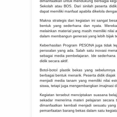
dimanfaatkan untuk mendukung berbagai kegi
Sekolah atau BOS. Dari sinilah peserta did
dapat memiliki manfaat apabila dikelola denga
Makna strategis dari kegiatan ini sangat be
bentuk yang sederhana dan nyata. Merek
melainkan material yang masih memiliki nilai a
dalam membangun generasi yang lebih bijak 
Keberhasilan Program PESONA juga tidak lep
persoalan yang ada. Salah satu inovasi mena
sebagai media pembelajaran. Ide sederhana i
didik secara aktif.
Botol-botol plastik bekas yang sebelumn
berbagai bentuk menarik. Peserta didik diaj
menjadi media tanam yang memiliki nilai este
siswa, tetapi juga mengembangkan imajinasi d
Kegiatan tersebut menciptakan suasana belaj
sekadar menerima materi pelajaran secara t
dimanfaatkan kembali menjadi sesuatu yang b
pemanfaatan barang bekas dalam satu kegiat