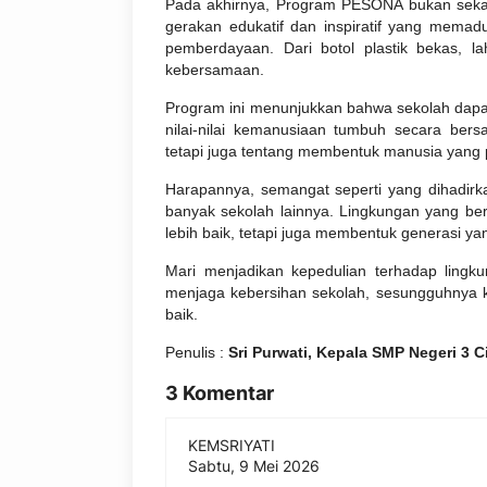
Pada akhirnya, Program PESONA bukan seka
gerakan edukatif dan inspiratif yang memaduk
pemberdayaan. Dari botol plastik bekas, l
kebersamaan.
Program ini menunjukkan bahwa sekolah dapat
nilai-nilai kemanusiaan tumbuh secara ber
tetapi juga tentang membentuk manusia yang 
Harapannya, semangat seperti yang dihadir
banyak sekolah lainnya. Lingkungan yang b
lebih baik, tetapi juga membentuk generasi ya
Mari menjadikan kepedulian terhadap ling
menjaga kebersihan sekolah, sesungguhnya 
baik.
Penulis :
Sri Purwati, Kepala SMP Negeri 3 
3 Komentar
KEMSRIYATI
Sabtu, 9 Mei 2026