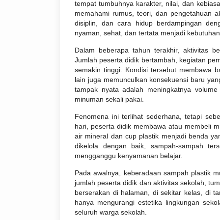
tempat tumbuhnya karakter, nilai, dan kebiasa
memahami rumus, teori, dan pengetahuan aka
disiplin, dan cara hidup berdampingan den
nyaman, sehat, dan tertata menjadi kebutuha
Dalam beberapa tahun terakhir, aktivitas b
Jumlah peserta didik bertambah, kegiatan pe
semakin tinggi. Kondisi tersebut membawa ban
lain juga memunculkan konsekuensi baru yang 
tampak nyata adalah meningkatnya volume s
minuman sekali pakai.
Fenomena ini terlihat sederhana, tetapi se
hari, peserta didik membawa atau membeli m
air mineral dan cup plastik menjadi benda ya
dikelola dengan baik, sampah-sampah ter
mengganggu kenyamanan belajar.
Pada awalnya, keberadaan sampah plastik m
jumlah peserta didik dan aktivitas sekolah, tu
berserakan di halaman, di sekitar kelas, di 
hanya mengurangi estetika lingkungan seko
seluruh warga sekolah.