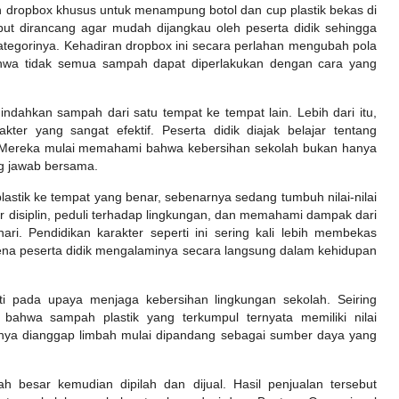
 dropbox khusus untuk menampung botol dan cup plastik bekas di
ebut dirancang agar mudah dijangkau oleh peserta didik sehingga
egorinya. Kehadiran dropbox ini secara perlahan mengubah pola
hwa tidak semua sampah dapat diperlakukan dengan cara yang
ahkan sampah dari satu tempat ke tempat lain. Lebih dari itu,
kter yang sangat efektif. Peserta didik diajak belajar tentang
r. Mereka mulai memahami bahwa kebersihan sekolah bukan hanya
g jawab bersama.
lastik ke tempat yang benar, sebenarnya sedang tumbuh nilai-nilai
jar disiplin, peduli terhadap lingkungan, dan memahami dampak dari
ari. Pendidikan karakter seperti ini sering kali lebih membekas
rena peserta didik mengalaminya secara langsung dalam kehidupan
i pada upaya menjaga kebersihan lingkungan sekolah. Seiring
bahwa sampah plastik yang terkumpul ternyata memiliki nilai
mnya dianggap limbah mulai dipandang sebagai sumber daya yang
h besar kemudian dipilah dan dijual. Hasil penjualan tersebut