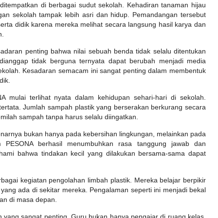
ditempatkan di berbagai sudut sekolah. Kehadiran tanaman hijau
gan sekolah tampak lebih asri dan hidup. Pemandangan tersebut
rta didik karena mereka melihat secara langsung hasil karya dan
h.
adaran penting bahwa nilai sebuah benda tidak selalu ditentukan
dianggap tidak berguna ternyata dapat berubah menjadi media
 sekolah. Kesadaran semacam ini sangat penting dalam membentuk
dik.
mulai terlihat nyata dalam kehidupan sehari-hari di sekolah.
tertata. Jumlah sampah plastik yang berserakan berkurang secara
memilah sampah tanpa harus selalu diingatkan.
enarnya bukan hanya pada kebersihan lingkungan, melainkan pada
ram PESONA berhasil menumbuhkan rasa tanggung jawab dan
mahami bahwa tindakan kecil yang dilakukan bersama-sama dapat
bagai kegiatan pengolahan limbah plastik. Mereka belajar berpikir
 yang ada di sekitar mereka. Pengalaman seperti ini menjadi bekal
an di masa depan.
yang sangat penting. Guru bukan hanya pengajar di ruang kelas,