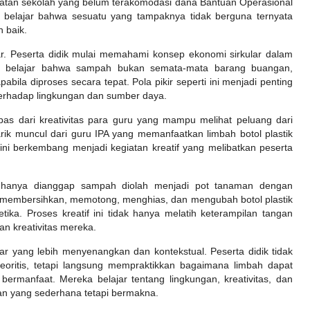
atan sekolah yang belum terakomodasi dana Bantuan Operasional
ik belajar bahwa sesuatu yang tampaknya tidak berguna ternyata
n baik.
sar. Peserta didik mulai memahami konsep ekonomi sirkular dalam
a belajar bahwa sampah bukan semata-mata barang buangan,
pabila diproses secara tepat. Pola pikir seperti ini menjadi penting
terhadap lingkungan dan sumber daya.
as dari kreativitas para guru yang mampu melihat peluang dari
rik muncul dari guru IPA yang memanfaatkan limbah botol plastik
ni berkembang menjadi kegiatan kreatif yang melibatkan peserta
ya hanya dianggap sampah diolah menjadi pot tanaman dengan
ak membersihkan, memotong, menghias, dan mengubah botol plastik
tika. Proses kreatif ini tidak hanya melatih keterampilan tangan
an kreativitas mereka.
ar yang lebih menyenangkan dan kontekstual. Peserta didik tidak
eoritis, tetapi langsung mempraktikkan bagaimana limbah dapat
ermanfaat. Mereka belajar tentang lingkungan, kreativitas, dan
an yang sederhana tetapi bermakna.