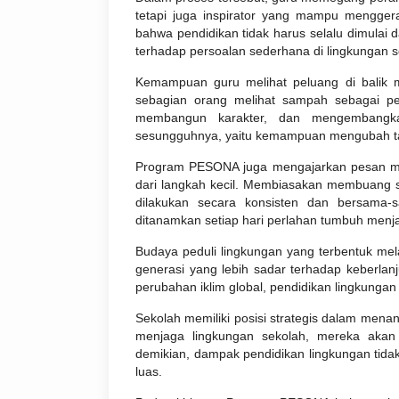
tetapi juga inspirator yang mampu mengge
bahwa pendidikan tidak harus selalu dimulai d
terhadap persoalan sederhana di lingkungan se
Kemampuan guru melihat peluang di balik ma
sebagian orang melihat sampah sebagai pe
membangun karakter, dan mengembangkan 
sesungguhnya, yaitu kemampuan mengubah ta
Program PESONA juga mengajarkan pesan mor
dari langkah kecil. Membiasakan membuang s
dilakukan secara konsisten dan bersama-
ditanamkan setiap hari perlahan tumbuh menjad
Budaya peduli lingkungan yang terbentuk m
generasi yang lebih sadar terhadap keberla
perubahan iklim global, pendidikan lingkungan
Sekolah memiliki posisi strategis dalam menan
menjaga lingkungan sekolah, mereka aka
demikian, dampak pendidikan lingkungan tidak 
luas.