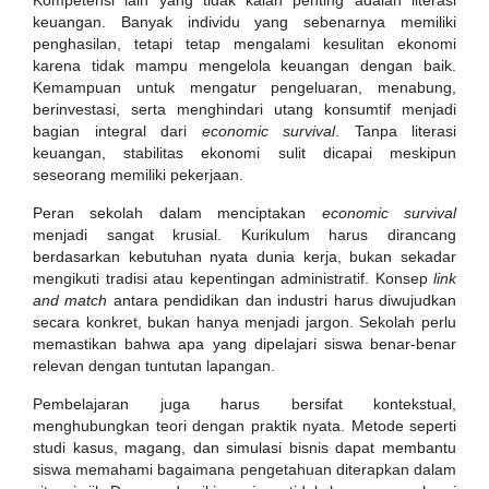
Kompetensi lain yang tidak kalah penting adalah literasi
keuangan. Banyak individu yang sebenarnya memiliki
penghasilan, tetapi tetap mengalami kesulitan ekonomi
karena tidak mampu mengelola keuangan dengan baik.
Kemampuan untuk mengatur pengeluaran, menabung,
berinvestasi, serta menghindari utang konsumtif menjadi
bagian integral dari
economic survival
. Tanpa literasi
keuangan, stabilitas ekonomi sulit dicapai meskipun
seseorang memiliki pekerjaan.
Peran sekolah dalam menciptakan
economic survival
menjadi sangat krusial. Kurikulum harus dirancang
berdasarkan kebutuhan nyata dunia kerja, bukan sekadar
mengikuti tradisi atau kepentingan administratif. Konsep
link
and match
antara pendidikan dan industri harus diwujudkan
secara konkret, bukan hanya menjadi jargon. Sekolah perlu
memastikan bahwa apa yang dipelajari siswa benar-benar
relevan dengan tuntutan lapangan.
Pembelajaran juga harus bersifat kontekstual,
menghubungkan teori dengan praktik nyata. Metode seperti
studi kasus, magang, dan simulasi bisnis dapat membantu
siswa memahami bagaimana pengetahuan diterapkan dalam