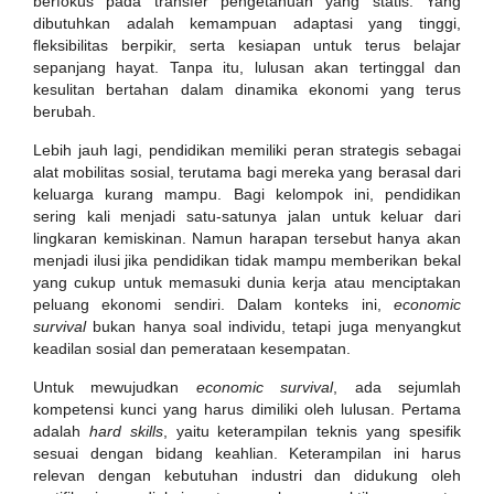
berfokus pada transfer pengetahuan yang statis. Yang
dibutuhkan adalah kemampuan adaptasi yang tinggi,
fleksibilitas berpikir, serta kesiapan untuk terus belajar
sepanjang hayat. Tanpa itu, lulusan akan tertinggal dan
kesulitan bertahan dalam dinamika ekonomi yang terus
berubah.
Lebih jauh lagi, pendidikan memiliki peran strategis sebagai
alat mobilitas sosial, terutama bagi mereka yang berasal dari
keluarga kurang mampu. Bagi kelompok ini, pendidikan
sering kali menjadi satu-satunya jalan untuk keluar dari
lingkaran kemiskinan. Namun harapan tersebut hanya akan
menjadi ilusi jika pendidikan tidak mampu memberikan bekal
yang cukup untuk memasuki dunia kerja atau menciptakan
peluang ekonomi sendiri. Dalam konteks ini,
economic
survival
bukan hanya soal individu, tetapi juga menyangkut
keadilan sosial dan pemerataan kesempatan.
Untuk mewujudkan
economic survival
, ada sejumlah
kompetensi kunci yang harus dimiliki oleh lulusan. Pertama
adalah
hard skills
, yaitu keterampilan teknis yang spesifik
sesuai dengan bidang keahlian. Keterampilan ini harus
relevan dengan kebutuhan industri dan didukung oleh