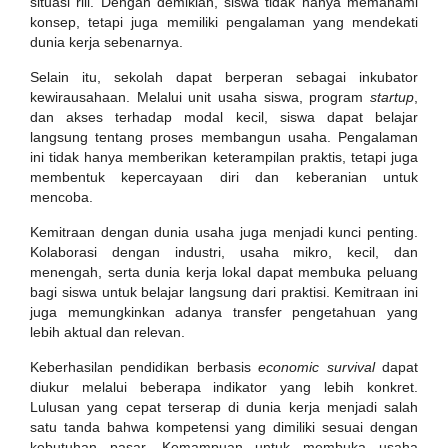
situasi riil. Dengan demikian, siswa tidak hanya memahami
konsep, tetapi juga memiliki pengalaman yang mendekati
dunia kerja sebenarnya.
Selain itu, sekolah dapat berperan sebagai inkubator
kewirausahaan. Melalui unit usaha siswa, program
startup
,
dan akses terhadap modal kecil, siswa dapat belajar
langsung tentang proses membangun usaha. Pengalaman
ini tidak hanya memberikan keterampilan praktis, tetapi juga
membentuk kepercayaan diri dan keberanian untuk
mencoba.
Kemitraan dengan dunia usaha juga menjadi kunci penting.
Kolaborasi dengan industri, usaha mikro, kecil, dan
menengah, serta dunia kerja lokal dapat membuka peluang
bagi siswa untuk belajar langsung dari praktisi. Kemitraan ini
juga memungkinkan adanya transfer pengetahuan yang
lebih aktual dan relevan.
Keberhasilan pendidikan berbasis
economic survival
dapat
diukur melalui beberapa indikator yang lebih konkret.
Lulusan yang cepat terserap di dunia kerja menjadi salah
satu tanda bahwa kompetensi yang dimiliki sesuai dengan
kebutuhan pasar. Kemampuan untuk membuka usaha