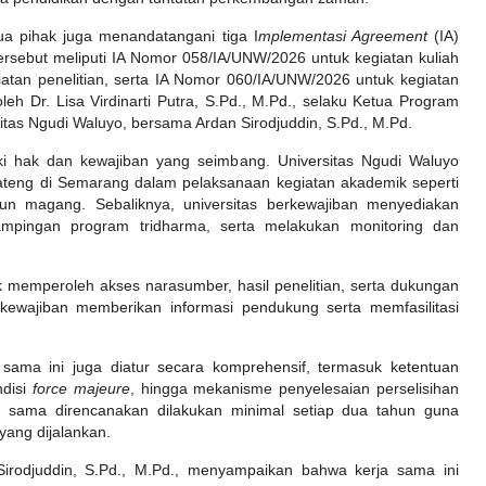
dua pihak juga menandatangani tiga I
mplementasi Agreement
(IA)
 tersebut meliputi IA Nomor 058/IA/UNW/2026 untuk kegiatan kuliah
atan penelitian, serta IA Nomor 060/IA/UNW/2026 untuk kegiatan
h Dr. Lisa Virdinarti Putra, S.Pd., M.Pd., selaku Ketua Program
tas Ngudi Waluyo, bersama Ardan Sirodjuddin, S.Pd., M.Pd.
i hak dan kewajiban yang seimbang. Universitas Ngudi Waluyo
eng di Semarang dalam pelaksanaan kegiatan akademik seperti
pun magang. Sebaliknya, universitas berkewajiban menyediakan
ampingan program tridharma, serta melakukan monitoring dan
k memperoleh akses narasumber, hasil penelitian, serta dukungan
kewajiban memberikan informasi pendukung serta memfasilitasi
 sama ini juga diatur secara komprehensif, termasuk ketentuan
ndisi
force majeure
, hingga mekanisme penyelesaian perselisihan
a sama direncanakan dilakukan minimal setiap dua tahun guna
yang dijalankan.
rodjuddin, S.Pd., M.Pd., menyampaikan bahwa kerja sama ini