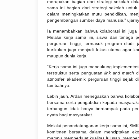
merupakan bagian dari strategi sekolah dal
sama ini bagian dari strategi sekolah untu
dalam meningkatkan mutu pendidikan, menje
pengembangan sumber daya manusia,” ujarny
Ia menambahkan bahwa kolaborasi ini juga 
Melalui kerja sama ini, siswa dan tenaga 
perguruan tinggi, termasuk program studi, 
kurikulum juga menjadi fokus utama agar ko
maupun dunia kerja.
“Kerja sama ini juga mendukung implementas
terstruktur serta penguatan
link and match
de
atmosfer akademik perguruan tinggi sejak d
tambahnya.
Lebih jauh, Ardan menegaskan bahwa kolabor
bersama serta pengabdian kepada masyarakat 
terbangun tidak hanya berdampak pada penin
nyata bagi masyarakat.
Melalui penandatanganan kerja sama ini, SM
komitmen bersama dalam menciptakan ekosis
mampu memperkuat kualitas lulusan, memperl