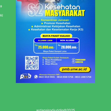
sa
AI
ardansirodjuddin@2025