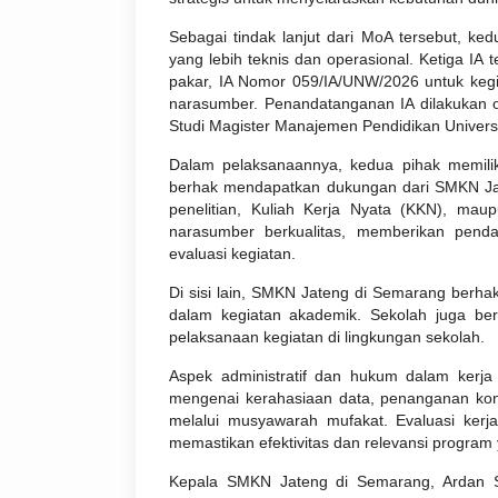
Sebagai tindak lanjut dari MoA tersebut, ke
yang lebih teknis dan operasional. Ketiga IA
pakar, IA Nomor 059/IA/UNW/2026 untuk kegi
narasumber. Penandatanganan IA dilakukan ole
Studi Magister Manajemen Pendidikan Universi
Dalam pelaksanaannya, kedua pihak memilik
berhak mendapatkan dukungan dari SMKN Jat
penelitian, Kuliah Kerja Nyata (KKN), mau
narasumber berkualitas, memberikan pend
evaluasi kegiatan.
Di sisi lain, SMKN Jateng di Semarang berha
dalam kegiatan akademik. Sekolah juga ber
pelaksanaan kegiatan di lingkungan sekolah.
Aspek administratif dan hukum dalam kerja
mengenai kerahasiaan data, penanganan ko
melalui musyawarah mufakat. Evaluasi kerj
memastikan efektivitas dan relevansi program 
Kepala SMKN Jateng di Semarang, Ardan Si