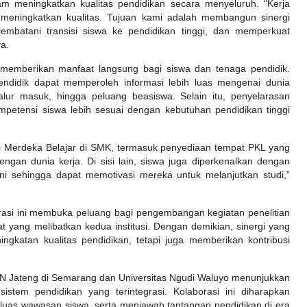
am meningkatkan kualitas pendidikan secara menyeluruh. “Kerja
k meningkatkan kualitas. Tujuan kami adalah membangun sinergi
mbatani transisi siswa ke pendidikan tinggi, dan memperkuat
a.
memberikan manfaat langsung bagi siswa dan tenaga pendidik.
pendidik dapat memperoleh informasi lebih luas mengenai dunia
jalur masuk, hingga peluang beasiswa. Selain itu, penyelarasan
mpetensi siswa lebih sesuai dengan kebutuhan pendidikan tinggi
i Merdeka Belajar di SMK, termasuk penyediaan tempat PKL yang
ngan dunia kerja. Di sisi lain, siswa juga diperkenalkan dengan
ini sehingga dapat memotivasi mereka untuk melanjutkan studi,”
asi ini membuka peluang bagi pengembangan kegiatan penelitian
yang melibatkan kedua institusi. Dengan demikian, sinergi yang
gkatan kualitas pendidikan, tetapi juga memberikan kontribusi
KN Jateng di Semarang dan Universitas Ngudi Waluyo menunjukkan
tem pendidikan yang terintegrasi. Kolaborasi ini diharapkan
uas wawasan siswa, serta menjawab tantangan pendidikan di era