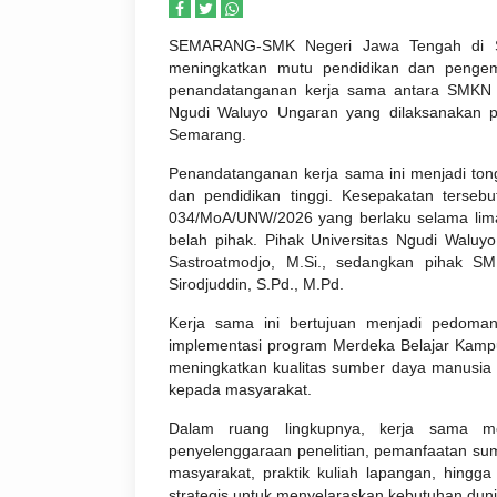
SEMARANG-
SMK Negeri Jawa Tengah di S
meningkatkan mutu pendidikan dan pengem
penandatanganan kerja sama antara SMKN 
Ngudi Waluyo Ungaran yang dilaksanakan p
Semarang.
Penandatanganan kerja sama ini menjadi ton
dan pendidikan tinggi. Kesepakatan terse
034/MoA/UNW/2026 yang berlaku selama lima
belah pihak. Pihak Universitas Ngudi Waluyo 
Sastroatmodjo, M.Si., sedangkan pihak S
Sirodjuddin, S.Pd., M.Pd.
Kerja sama ini bertujuan menjadi pedoma
implementasi program Merdeka Belajar Kampu
meningkatkan kualitas sumber daya manusia m
kepada masyarakat.
Dalam ruang lingkupnya, kerja sama 
penyelenggaraan penelitian, pemanfaatan sum
masyarakat, praktik kuliah lapangan, hingga
strategis untuk menyelaraskan kebutuhan du