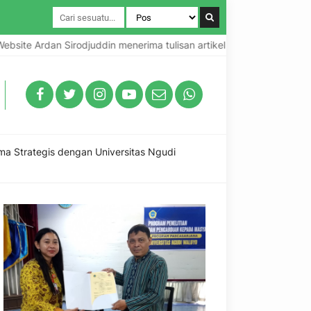
rdan Sirodjuddin menerima tulisan artikel Guru, Kepala Sekolah dan
a Strategis dengan Universitas Ngudi