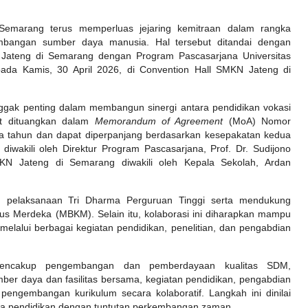
emarang terus memperluas jejaring kemitraan dalam rangka
bangan sumber daya manusia. Hal tersebut ditandai dengan
Jateng di Semarang dengan Program Pascasarjana Universitas
ada Kamis, 30 April 2026, di Convention Hall SMKN Jateng di
ggak penting dalam membangun sinergi antara pendidikan vokasi
but dituangkan dalam
Memorandum of Agreement
(MoA) Nomor
 tahun dan dapat diperpanjang berdasarkan kesepakatan kedua
diwakili oleh Direktur Program Pascasarjana, Prof. Dr. Sudijono
MKN Jateng di Semarang diwakili oleh Kepala Sekolah, Ardan
n pelaksanaan Tri Dharma Perguruan Tinggi serta mendukung
s Merdeka (MBKM). Selain itu, kolaborasi ini diharapkan mampu
elalui berbagai kegiatan pendidikan, penelitian, dan pengabdian
mencakup pengembangan dan pemberdayaan kualitas SDM,
ber daya dan fasilitas bersama, kegiatan pendidikan, pengabdian
 pengembangan kurikulum secara kolaboratif. Langkah ini dinilai
nia pendidikan dengan tuntutan perkembangan zaman.