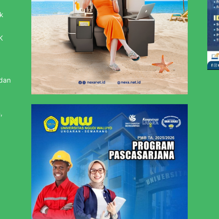
k
K
 dan
,