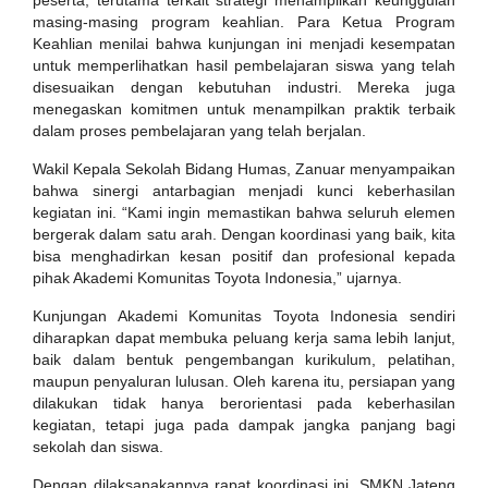
peserta, terutama terkait strategi menampilkan keunggulan
masing-masing program keahlian. Para Ketua Program
Keahlian menilai bahwa kunjungan ini menjadi kesempatan
untuk memperlihatkan hasil pembelajaran siswa yang telah
disesuaikan dengan kebutuhan industri. Mereka juga
menegaskan komitmen untuk menampilkan praktik terbaik
dalam proses pembelajaran yang telah berjalan.
Wakil Kepala Sekolah Bidang Humas, Zanuar menyampaikan
bahwa sinergi antarbagian menjadi kunci keberhasilan
kegiatan ini. “Kami ingin memastikan bahwa seluruh elemen
bergerak dalam satu arah. Dengan koordinasi yang baik, kita
bisa menghadirkan kesan positif dan profesional kepada
pihak Akademi Komunitas Toyota Indonesia,” ujarnya.
Kunjungan Akademi Komunitas Toyota Indonesia sendiri
diharapkan dapat membuka peluang kerja sama lebih lanjut,
baik dalam bentuk pengembangan kurikulum, pelatihan,
maupun penyaluran lulusan. Oleh karena itu, persiapan yang
dilakukan tidak hanya berorientasi pada keberhasilan
kegiatan, tetapi juga pada dampak jangka panjang bagi
sekolah dan siswa.
Dengan dilaksanakannya rapat koordinasi ini, SMKN Jateng