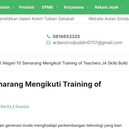
iatan
Prestasi
SPMB
Kerjasama
Rekam Jejak
dikan dalam Kolom Tulisan Sahabat
Website Ardan Sirodjuddin m
0816652325
ardansirodjuddin0707@gmail.com
 Negeri 10 Semarang Mengikuti Training of Teachers JA Skills Build
arang Mengikuti Training of
:
Berita
/
Swasta
n generasi muda menghadapi perkembangan teknologi yang kian