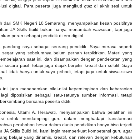
lusi digital. Para peserta juga mengikuti
quiz
di akhir sesi untuk
iyah dari SMK Negeri 10 Semarang, menyampaikan kesan positifnya
atihan JA Skills Build bukan hanya menambah wawasan, tapi juga
an peran sebagai pendidik di era digital.
t pandang saya sebagai seorang pendidik. Saya merasa seperti
 segar yang sebelumnya belum pernah terpikirkan. Materi yang
pembelajaran saat ini, dan disampaikan dengan pendekatan yang
secara pasif, tetapi juga diajak berpikir kreatif dan solutif. Saya
at tidak hanya untuk saya pribadi, tetapi juga untuk siswa-siswa
s.
m ini juga menanamkan nilai-nilai kepemimpinan dan keberanian
lagi diposisikan sebagai satu-satunya sumber informasi, tetapi
s berkembang bersama peserta didik.
donesia, Utami A. Herawati, menyampaikan bahwa pelatihan ini
asi untuk mendampingi guru dalam menghadapi transformasi
 bahwa perubahan besar dalam dunia pendidikan hanya bisa terjadi
am JA Skills Build ini, kami ingin memperkuat kompetensi guru agar
ng belajar yang dinamis, kreatif, dan relevan dengan kebutuhan