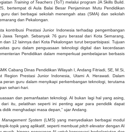
egiatan
Training of Teachers
(ToT) melalui program JA Skills Build.
025, bertempat di Aula Balai Besar Penjaminan Mutu Pendidikan
 guru dari berbagai sekolah menengah atas (SMA) dan sekolah
Semarang dan Pekalongan.
ta kontribusi Prestasi Junior Indonesia terhadap pengembangan
i Jawa Tengah. Sebanyak 76 guru berasal dari Kota Semarang,
dan 12 lainnya dari Kota Pekalongan turut berpartisipasi. Tujuan
sitas guru dalam penguasaan teknologi digital dan kecerdasan
 Kementerian Pendidikan dalam memperkuat pembelajaran berbasis
SMK Cabang Dinas Pendidikan Wilayah I, Andang Fitriadi, SE, M.Si,
 Region Prestasi Junior Indonesia, Utami A. Herawati. Dalam
 peran guru dalam menyikapi perkembangan teknologi, terutama
pan sehari-hari.
uasaan dan pemanfaatan teknologi. AI bukan lagi hal yang asing,
dari itu, pelatihan seperti ini penting agar para pendidik dapat
a didik menghadapi masa depan,” ujar Andang.
g Management System
(LMS) yang menyediakan berbagai modul
opik-topik yang aplikatif, seperti membuat
pitch elevator
dengan AI
r musik, hingga penerapan AI untuk konservasi berkelanjutan dan