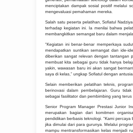
menciptakan dampak sosial positif melalui so
mengevaluasi pemahaman mereka.
Salah satu peserta pelatihan, Sofiatul Nadz
terhadap kegiatan ini. Ia menilai bahwa pel
membangkitkan semangat baru dalam menjalank
“Kegiatan ini benar-benar memperkaya sudu
mendapatkan suntikan semangat dan ide-ide
diberikan sangat relevan dengan tantangan 
membuat kita sebagai guru tidak hanya belajar 
yakin, wawasan baru ini akan sangat bermanfa
saya di kelas,” ungkap Sofiatul dengan antusia
Selain memberikan pelatihan teknis, progra
berinovasi dalam pembelajaran. Guru tidak 
sebagai fasilitator dan pembimbing yang teru
Senior Program Manager Prestasi Junior In
merupakan bagian dari komitmen organis
pendidikan berbasis teknologi. “Kami percaya
jika dimulai dari para gurunya. Melalui progr
mampu mentransformasikan kelas menjadi rua