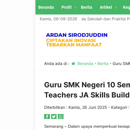
Beranda
Profil
Berita
Artikel
Keg
n menerima tulisan artikel Guru, Kepala Sekolah dan Praktisi Pendi
Kamis, 06-08-2026
Anda ada di :
Beranda
-
Berita
-
Guru SMK
Guru SMK Negeri 10 Sem
Teachers JA Skills Build
Diterbitkan :
Kamis, 26 Juni 2025
- Kategori 
Semarang – Dalam upaya memperkuat kesiapa