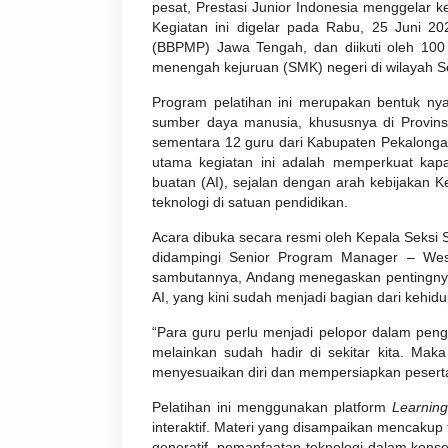
pesat, Prestasi Junior Indonesia menggelar k
Kegiatan ini digelar pada Rabu, 25 Juni 2
(BBPMP) Jawa Tengah, dan diikuti oleh 100
menengah kejuruan (SMK) negeri di wilayah 
Program pelatihan ini merupakan bentuk nya
sumber daya manusia, khususnya di Provins
sementara 12 guru dari Kabupaten Pekalongan 
utama kegiatan ini adalah memperkuat kapa
buatan (AI), sejalan dengan arah kebijakan
teknologi di satuan pendidikan.
Acara dibuka secara resmi oleh Kepala Seksi 
didampingi Senior Program Manager – West
sambutannya, Andang menegaskan pentingnya
AI, yang kini sudah menjadi bagian dari kehidu
“Para guru perlu menjadi pelopor dalam peng
melainkan sudah hadir di sekitar kita. Maka 
menyesuaikan diri dan mempersiapkan pesert
Pelatihan ini menggunakan platform
Learnin
interaktif. Materi yang disampaikan mencakup t
generatif, pemanfaatan teknologi dalam konse