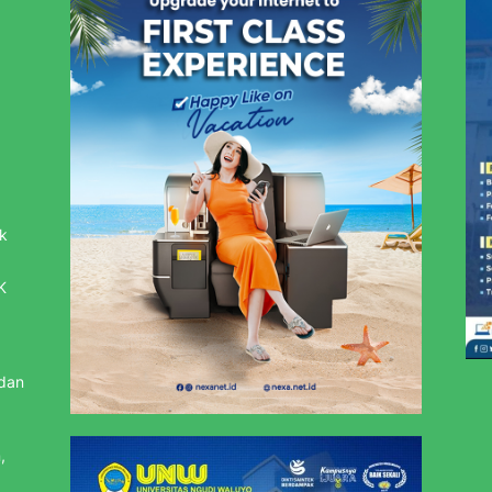
k
K
 dan
,