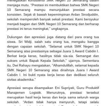
menegaskan konsistensi SMK Negeri 10 Semarang dalam
menjaga mutu. “Prestasi ini membuktikan bahwa SMK Negeri
10 Semarang mampu menunjukkan prestasi secara
konsisten. Sejak di bawah kepemimpinan Ardan Sirodjuddin,
sekolah memperoleh banyak sekali prestasi. Kami bersyukur
menjadi bagian dari SMK Negeri 10 Semarang dan berharap
prestasi ini terus meningkat,” ungkapnya.
Dukungan dan apresiasi juga datang dari para orang tua
siswa. Sri Widji, salah satu orang tua, mengaku bangga
dengan capaian sekolah. “Selamat untuk SMK Negeri 10
Semarang atas prestasinya sebagai Juara 1 Award Cabdin I.
Berkat kerja keras, hasilnya tidak sia-sia. Semangat dan
sukses untuk Bapak Kepala Sekolah,” ujarnya. Sementara
itu, Dwi Rahayu mengatakan, “Alhamdulillah, selamat kepada
SMK Negeri 10 Semarang atas diraihnya Juara I Award
Cabdin I. Ini bukti nyata kerja keras dan dedikasi seluruh
sivitas akademika.”
Apresiasi serupa disampaikan Eni Supriyati, Guru Produktif
Manajemen Logistik. Menurutnya, prestasi tersebut
merupakan hasil kerja keras dan kerja sama seluruh warga
sekolah. “Ardan tidak hanya menyuruh, tetapi selalu