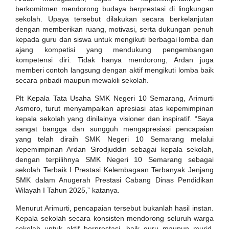
berkomitmen mendorong budaya berprestasi di lingkungan
sekolah. Upaya tersebut dilakukan secara berkelanjutan
dengan memberikan ruang, motivasi, serta dukungan penuh
kepada guru dan siswa untuk mengikuti berbagai lomba dan
ajang kompetisi yang mendukung pengembangan
kompetensi diri. Tidak hanya mendorong, Ardan juga
memberi contoh langsung dengan aktif mengikuti lomba baik
secara pribadi maupun mewakili sekolah.
Plt Kepala Tata Usaha SMK Negeri 10 Semarang, Arimurti
Asmoro, turut menyampaikan apresiasi atas kepemimpinan
kepala sekolah yang dinilainya visioner dan inspiratif. “Saya
sangat bangga dan sungguh mengapresiasi pencapaian
yang telah diraih SMK Negeri 10 Semarang melalui
kepemimpinan Ardan Sirodjuddin sebagai kepala sekolah,
dengan terpilihnya SMK Negeri 10 Semarang sebagai
sekolah Terbaik I Prestasi Kelembagaan Terbanyak Jenjang
SMK dalam Anugerah Prestasi Cabang Dinas Pendidikan
Wilayah I Tahun 2025,” katanya.
Menurut Arimurti, pencapaian tersebut bukanlah hasil instan.
Kepala sekolah secara konsisten mendorong seluruh warga
sekolah untuk aktif berprestasi, baik guru maupun murid,