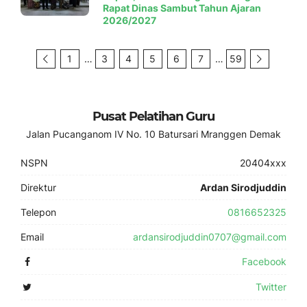
Rapat Dinas Sambut Tahun Ajaran
2026/2027
1
…
3
4
5
6
7
…
59
Pusat Pelatihan Guru
Jalan Pucanganom IV No. 10 Batursari Mranggen Demak
NSPN
20404xxx
Direktur
Ardan Sirodjuddin
Telepon
0816652325
Email
ardansirodjuddin0707@gmail.com
Facebook
Twitter