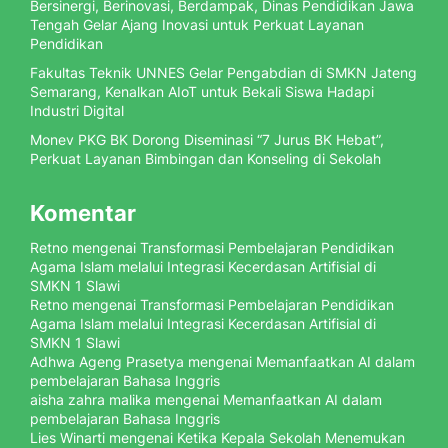
Bersinergi, Berinovasi, Berdampak, Dinas Pendidikan Jawa
Tengah Gelar Ajang Inovasi untuk Perkuat Layanan
Pendidikan
Fakultas Teknik UNNES Gelar Pengabdian di SMKN Jateng
Semarang, Kenalkan AIoT untuk Bekali Siswa Hadapi
Industri Digital
Monev PKG BK Dorong Diseminasi “7 Jurus BK Hebat”,
Perkuat Layanan Bimbingan dan Konseling di Sekolah
Komentar
Retno
mengenai
Transformasi Pembelajaran Pendidikan
Agama Islam melalui Integrasi Kecerdasan Artifisial di
SMKN 1 Slawi
Retno
mengenai
Transformasi Pembelajaran Pendidikan
Agama Islam melalui Integrasi Kecerdasan Artifisial di
SMKN 1 Slawi
Adhwa Ageng Prasetya
mengenai
Memanfaatkan AI dalam
pembelajaran Bahasa Inggris
aisha zahra malika
mengenai
Memanfaatkan AI dalam
pembelajaran Bahasa Inggris
Lies Winarti
mengenai
Ketika Kepala Sekolah Menemukan